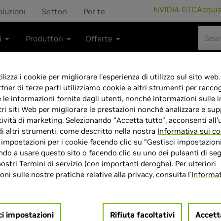
NVIDIA GTC
Acqui
oluzioni
Settori
Per te
i
Produttori
Offerte
lizza i cookie per migliorare l'esperienza di utilizzo sul sito web.
rtner di terze parti utilizziamo cookie e altri strumenti per raccog
e le informazioni fornite dagli utenti, nonché informazioni sulle i
TravelMate P2
tri siti Web per migliorare le prestazioni nonché analizzare e sup
tività di marketing. Selezionando “Accetta tutto”, acconsenti all'u
Core i7-1355U 
di altri strumenti, come descritto nella nostra
Informativa sui co
e impostazioni per i cookie facendo clic su “Gestisci impostazioni
DDR4-SDRAM 1,
do a usare questo sito o facendo clic su uno dei pulsanti di seg
nostri
Termini di servizio
(con importanti deroghe). Per ulteriori
ni sulle nostre pratiche relative alla privacy, consulta l'
Informat
RTX 2050 Wi-Fi
Pro Grigio
ci impostazioni
Rifiuta facoltativi
Accett