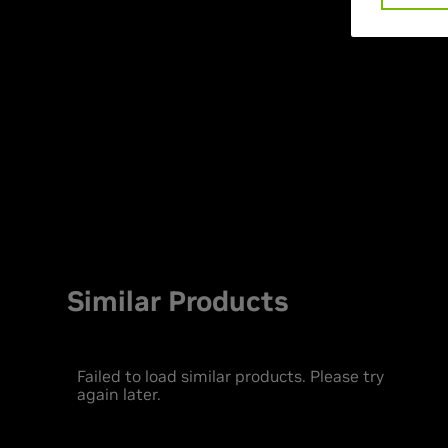
Similar Products
Failed to load similar products. Please try
again later.