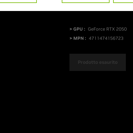
> GPU :
GeForce RTX 2050
> MPN :
4711474156723
Prodotto esaurito