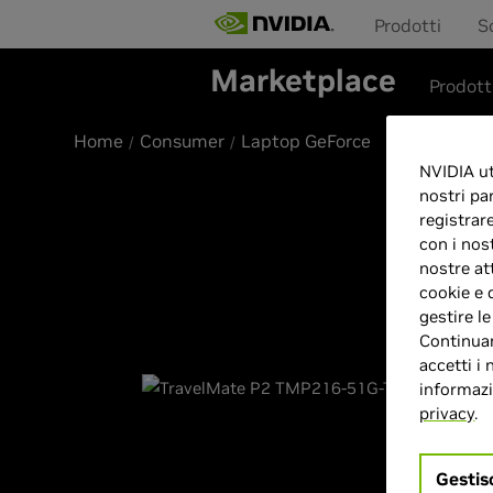
Prodotti
S
Marketplace
Prodott
Home
Consumer
Laptop GeForce
NVIDIA uti
nostri pa
registrar
con i nos
nostre at
cookie e 
gestire l
Continuan
accetti i 
informazio
privacy
.
Gestis