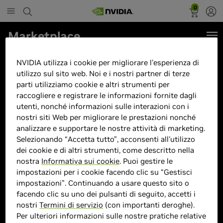
0
Marketplace
Thin 15 B12UC-1683IT i7-12650H
NVIDIA utilizza i cookie per migliorare l'esperienza di
15.6"FHD 144Hz RTX 3050 RAM
utilizzo sul sito web. Noi e i nostri partner di terze
parti utilizziamo cookie e altri strumenti per
16GB SSD 512GB Windows 11
raccogliere e registrare le informazioni fornite dagli
Home
utenti, nonché informazioni sulle interazioni con i
nostri siti Web per migliorare le prestazioni nonché
analizzare e supportare le nostre attività di marketing.
Selezionando “Accetta tutto”, acconsenti all'utilizzo
dei cookie e di altri strumenti, come descritto nella
> Display :
15.6"| 2880 x 1800 | 144Hz |
nostra
Informativa sui cookie
. Puoi gestire le
144Hz
impostazioni per i cookie facendo clic su “Gestisci
> GPU :
GeForce RTX 3050
impostazioni”. Continuando a usare questo sito o
> CPU :
Intel Core i7-12650H
facendo clic su uno dei pulsanti di seguito, accetti i
nostri
Termini di servizio
(con importanti deroghe).
> Dimensione memoria :
16 GB DDR
Per ulteriori informazioni sulle nostre pratiche relative
> Storage :
512 GB SSD