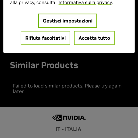
alla privacy, consulta l'
Informativa sulla privacy
.
> Sistema operativo :
Windows 11 Home
> MPN :
4711377195829
Gestisci impostazioni
Prodotto esaurito
Rifiuta facoltativi
Accetta tutto
Similar Products
Failed to load similar products. Please try again
later.
IT - ITALIA