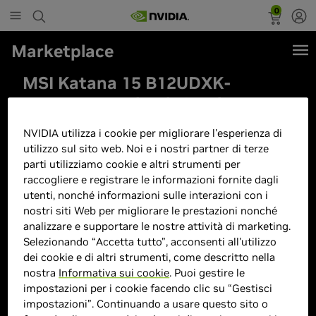
0
Marketplace
MSI Katana 15 B12UDXK-
1488XIT, Notebook Gaming,
15.6"FHX 144Hz, Intel i7-12650H,
NVIDIA utilizza i cookie per migliorare l'esperienza di
Nvidia RTX 3050 6GB GDDR6,
utilizzo sul sito web. Noi e i nostri partner di terze
16GB RAM DDR5 4800MHz,
parti utilizziamo cookie e altri strumenti per
raccogliere e registrare le informazioni fornite dagli
512GB SSD PCIe4, WiFi 6, No-OS,
utenti, nonché informazioni sulle interazioni con i
Layout e Garanzia ITA, Nero
nostri siti Web per migliorare le prestazioni nonché
analizzare e supportare le nostre attività di marketing.
Selezionando “Accetta tutto”, acconsenti all'utilizzo
dei cookie e di altri strumenti, come descritto nella
nostra
Informativa sui cookie
. Puoi gestire le
impostazioni per i cookie facendo clic su “Gestisci
impostazioni”. Continuando a usare questo sito o