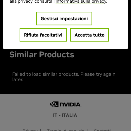
alla privacy, consulta l'
Informativa sulla privacy
.
> MPN :
83JE00HXIX
Gestisci impostazioni
Prodotto esaurito
Rifiuta facoltativi
Accetta tutto
Similar Products
Failed to load similar products. Please try again
later.
IT - ITALIA
Privacy
Termini di servizio
Contatti