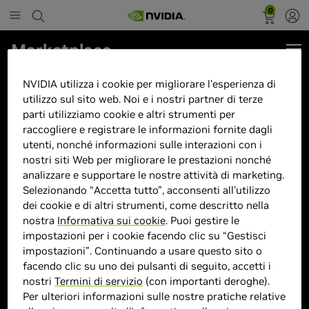
0
Marketplace
Lenovo LOQ 15IRX10 Intel Core
NVIDIA utilizza i cookie per migliorare l'esperienza di
i7-13650HX 32GB Geforce RTX
utilizzo sul sito web. Noi e i nostri partner di terze
parti utilizziamo cookie e altri strumenti per
5060 1TB 15.6"Full HD Windows
raccogliere e registrare le informazioni fornite dagli
11
utenti, nonché informazioni sulle interazioni con i
nostri siti Web per migliorare le prestazioni nonché
analizzare e supportare le nostre attività di marketing.
Selezionando “Accetta tutto”, acconsenti all'utilizzo
dei cookie e di altri strumenti, come descritto nella
nostra
Informativa sui cookie
. Puoi gestire le
> Display :
15POLLICI"|
impostazioni per i cookie facendo clic su “Gestisci
> GPU :
GeForce RTX 5060
impostazioni”. Continuando a usare questo sito o
facendo clic su uno dei pulsanti di seguito, accetti i
> CPU :
I7
nostri
Termini di servizio
(con importanti deroghe).
> Dimensione memoria :
32GB
Per ulteriori informazioni sulle nostre pratiche relative
> Storage :
1TB SSD