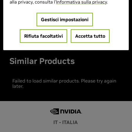
alla privacy, consulta l'
Informativa sulla privacy
.
> Storage :
1TB SSD
> MPN :
83LY00CEIX
Gestisci impostazioni
Prodotto esaurito
Rifiuta facoltativi
Accetta tutto
Similar Products
Failed to load similar products. Please try again
later.
IT - ITALIA