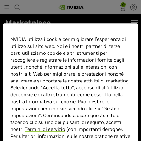
0
Marketplace
Lenovo Legion 5 15IRX10 Intel
NVIDIA utilizza i cookie per migliorare l'esperienza di
Core i7-13650HX 32GB GeForce
utilizzo sul sito web. Noi e i nostri partner di terze
parti utilizziamo cookie e altri strumenti per
RTX 5070 1TB 15.1"OLED
raccogliere e registrare le informazioni fornite dagli
WQXGA Windows 11
utenti, nonché informazioni sulle interazioni con i
nostri siti Web per migliorare le prestazioni nonché
analizzare e supportare le nostre attività di marketing.
Selezionando “Accetta tutto”, acconsenti all'utilizzo
dei cookie e di altri strumenti, come descritto nella
nostra
Informativa sui cookie
. Puoi gestire le
> Display :
15POLLICI"| 2560 x 1600 Pixel
impostazioni per i cookie facendo clic su “Gestisci
|
impostazioni”. Continuando a usare questo sito o
> GPU :
GeForce RTX 5070
facendo clic su uno dei pulsanti di seguito, accetti i
> CPU :
i7-13650HX
nostri
Termini di servizio
(con importanti deroghe).
Per ulteriori informazioni sulle nostre pratiche relative
> Dimensione memoria :
32GB DDR5-SDRAM