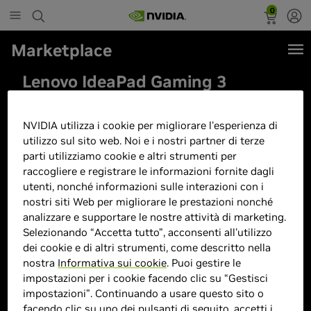
0
Marketplace
Lenovo IdeaPad Gaming 3
15ACH6 Ryzen 5 5600H 15.6 FHD
IPS 250nits AG 120Hz 16GB
NVIDIA utilizza i cookie per migliorare l'esperienza di
DDR4 3200 SSD512 GeForce GTX
utilizzo sul sito web. Noi e i nostri partner di terze
parti utilizziamo cookie e altri strumenti per
1650 4GB LAN Win11 Shadow
raccogliere e registrare le informazioni fornite dagli
Black
utenti, nonché informazioni sulle interazioni con i
nostri siti Web per migliorare le prestazioni nonché
analizzare e supportare le nostre attività di marketing.
Selezionando “Accetta tutto”, acconsenti all'utilizzo
dei cookie e di altri strumenti, come descritto nella
nostra
Informativa sui cookie
. Puoi gestire le
impostazioni per i cookie facendo clic su “Gestisci
impostazioni”. Continuando a usare questo sito o
facendo clic su uno dei pulsanti di seguito, accetti i