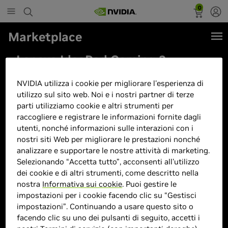
0
Marketplace
Lenovo IdeaPad Gaming 3
15ACH6 - Computer portatile
NVIDIA utilizza i cookie per migliorare l'esperienza di
15.6'' FHD (AMD Ryzen 5 5500H,
utilizzo sul sito web. Noi e i nostri partner di terze
RAM 16GB, SSD 512GB, NVIDIA
parti utilizziamo cookie e altri strumenti per
raccogliere e registrare le informazioni fornite dagli
GeForce RTX 2050-4GB, Windows
utenti, nonché informazioni sulle interazioni con i
11 Home) - Ombra Nero
nostri siti Web per migliorare le prestazioni nonché
analizzare e supportare le nostre attività di marketing.
Selezionando “Accetta tutto”, acconsenti all'utilizzo
dei cookie e di altri strumenti, come descritto nella
nostra
Informativa sui cookie
. Puoi gestire le
impostazioni per i cookie facendo clic su “Gestisci
impostazioni”. Continuando a usare questo sito o
facendo clic su uno dei pulsanti di seguito, accetti i