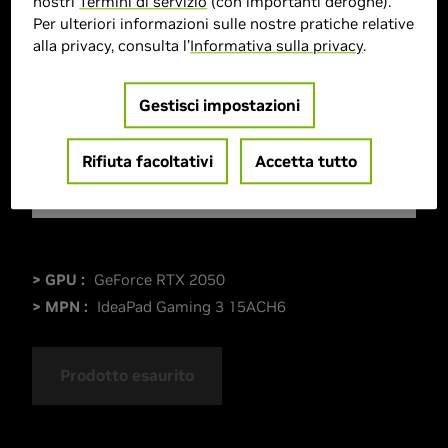
nostri
Termini di servizio
(con importanti deroghe).
Per ulteriori informazioni sulle nostre pratiche relative
alla privacy, consulta l'
Informativa sulla privacy
.
Gestisci impostazioni
Rifiuta facoltativi
Accetta tutto
> GPU :
GeForce RTX 2050
> MPN :
IdeaPad Gaming 3 15ACH6
Prodotto esaurito