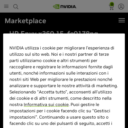
0
Marketplace
HP Envy x360 15-fe0178ng
15.6"FHD OLED Touch, Intel i7-
NVIDIA utilizza i cookie per migliorare l'esperienza di
1355U, 16GB RAM, 1TB SSD,
utilizzo sul sito web. Noi e i nostri partner di terze
Geforce RTX 3050, Windows 11
parti utilizziamo cookie e altri strumenti per
raccogliere e registrare le informazioni fornite dagli
utenti, nonché informazioni sulle interazioni con i
nostri siti Web per migliorare le prestazioni nonché
analizzare e supportare le nostre attività di marketing.
Selezionando “Accetta tutto”, acconsenti all'utilizzo
dei cookie e di altri strumenti, come descritto nella
nostra
Informativa sui cookie
. Puoi gestire le
impostazioni per i cookie facendo clic su “Gestisci
impostazioni”. Continuando a usare questo sito o
facendo clic su uno dei pulsanti di seguito, accetti i