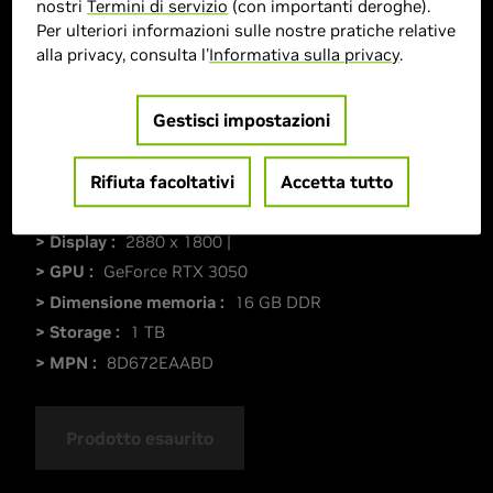
nostri
Termini di servizio
(con importanti deroghe).
Per ulteriori informazioni sulle nostre pratiche relative
alla privacy, consulta l'
Informativa sulla privacy
.
Gestisci impostazioni
Rifiuta facoltativi
Accetta tutto
> Display :
2880 x 1800 |
> GPU :
GeForce RTX 3050
> Dimensione memoria :
16 GB DDR
> Storage :
1 TB
> MPN :
8D672EAABD
Prodotto esaurito