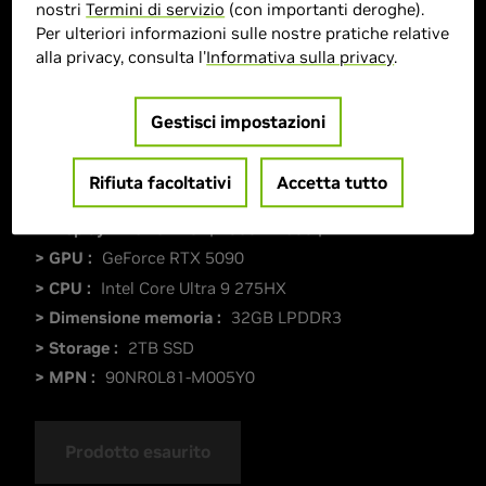
nostri
Termini di servizio
(con importanti deroghe).
Per ulteriori informazioni sulle nostre pratiche relative
alla privacy, consulta l'
Informativa sulla privacy
.
Gestisci impostazioni
Rifiuta facoltativi
Accetta tutto
> Display :
16POLLICI"| 2560 x 1600 |
> GPU :
GeForce RTX 5090
> CPU :
Intel Core Ultra 9 275HX
> Dimensione memoria :
32GB LPDDR3
> Storage :
2TB SSD
> MPN :
90NR0L81-M005Y0
Prodotto esaurito