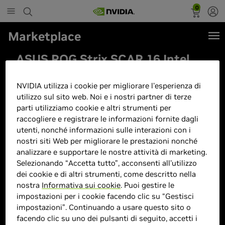
0
Marketplace
ASUS ROG Strix SCAR 16 Intel
Core Ultra 9 275HX 32GB
NVIDIA utilizza i cookie per migliorare l'esperienza di
GeForce RTX 5090 2TB 16"2,5K
utilizzo sul sito web. Noi e i nostri partner di terze
Windows 11
parti utilizziamo cookie e altri strumenti per
raccogliere e registrare le informazioni fornite dagli
utenti, nonché informazioni sulle interazioni con i
nostri siti Web per migliorare le prestazioni nonché
analizzare e supportare le nostre attività di marketing.
Selezionando “Accetta tutto”, acconsenti all'utilizzo
dei cookie e di altri strumenti, come descritto nella
nostra
Informativa sui cookie
. Puoi gestire le
impostazioni per i cookie facendo clic su “Gestisci
impostazioni”. Continuando a usare questo sito o
facendo clic su uno dei pulsanti di seguito, accetti i