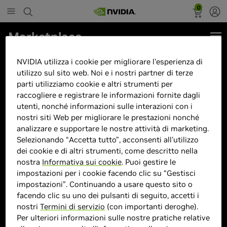
0
Marketplace
ASUS ROG Strix G16 Intel Core
NVIDIA utilizza i cookie per migliorare l'esperienza di
i7-14650HX 16GB GeForce RTX
utilizzo sul sito web. Noi e i nostri partner di terze
parti utilizziamo cookie e altri strumenti per
5060 1TB 16"Full HD+ Windows
raccogliere e registrare le informazioni fornite dagli
11
utenti, nonché informazioni sulle interazioni con i
nostri siti Web per migliorare le prestazioni nonché
analizzare e supportare le nostre attività di marketing.
Selezionando “Accetta tutto”, acconsenti all'utilizzo
dei cookie e di altri strumenti, come descritto nella
nostra
Informativa sui cookie
. Puoi gestire le
> Display :
16POLLICI"| 1920 x 1080 |
impostazioni per i cookie facendo clic su “Gestisci
> GPU :
GeForce RTX 5060
impostazioni”. Continuando a usare questo sito o
facendo clic su uno dei pulsanti di seguito, accetti i
> CPU :
I7
nostri
Termini di servizio
(con importanti deroghe).
> Dimensione memoria :
16GB DDR
Per ulteriori informazioni sulle nostre pratiche relative
> Storage :
1TB SSD