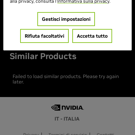
alla privacy, consulta l'
Informativa sulla privacy
.
> MPN :
90NR0LB1-M006L0
Gestisci impostazioni
Prodotto esaurito
Rifiuta facoltativi
Accetta tutto
Similar Products
Failed to load similar products. Please try again
later.
IT - ITALIA
Privacy
Termini di servizio
Contatti