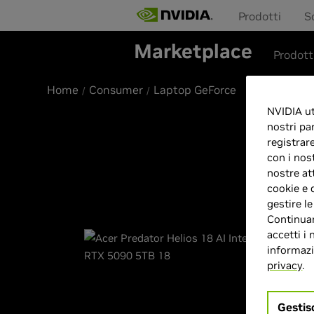
Prodotti
S
Marketplace
Prodott
Home
Consumer
Laptop GeForce
NVIDIA uti
nostri pa
registrar
con i nos
nostre at
cookie e 
gestire l
Continuan
accetti i 
informazio
privacy
.
Gestis