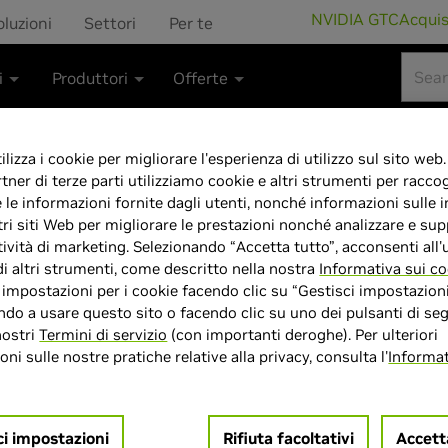
NVIDIA GTC
Acqui
oluzioni
Settori
Per te
i
Produttori
Offerte
lizza i cookie per migliorare l'esperienza di utilizzo sul sito web.
rtner di terze parti utilizziamo cookie e altri strumenti per raccog
e le informazioni fornite dagli utenti, nonché informazioni sulle i
Acer Predator He
tri siti Web per migliorare le prestazioni nonché analizzare e sup
tività di marketing. Selezionando “Accetta tutto”, acconsenti all'u
9 275HX 192GB
di altri strumenti, come descritto nella nostra
Informativa sui co
e impostazioni per i cookie facendo clic su “Gestisci impostazioni
18"MiniLED WQ
do a usare questo sito o facendo clic su uno dei pulsanti di seg
nostri
Termini di servizio
(con importanti deroghe). Per ulteriori
ni sulle nostre pratiche relative alla privacy, consulta l'
Informat
ci impostazioni
Rifiuta facoltativi
Accett
> Display :
18POLLICI"|