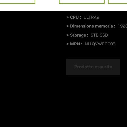
> GPU :
GeForce RTX 5090
> CPU :
ULTRA9
> Dimensione memoria :
192
> Storage :
5TB SSD
> MPN :
NH.QVWET.005
Prodotto esaurito