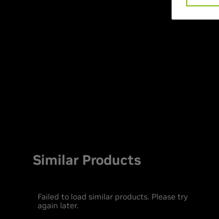
Similar Products
Failed to load similar products. Please try
again later.