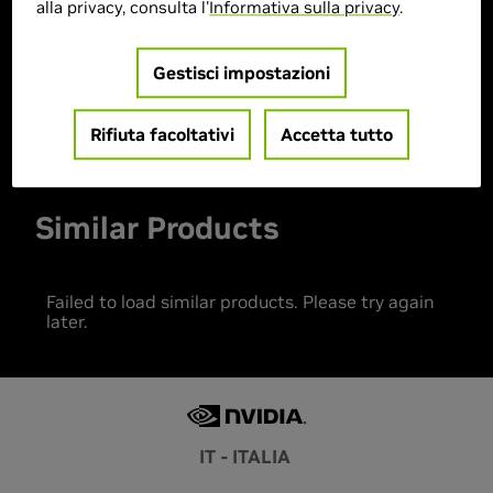
alla privacy, consulta l'
Informativa sulla privacy
.
> Storage :
3TB SSD
> MPN :
NH.QW0ET.004
Gestisci impostazioni
Prodotto esaurito
Rifiuta facoltativi
Accetta tutto
Similar Products
Failed to load similar products. Please try again
later.
IT - ITALIA