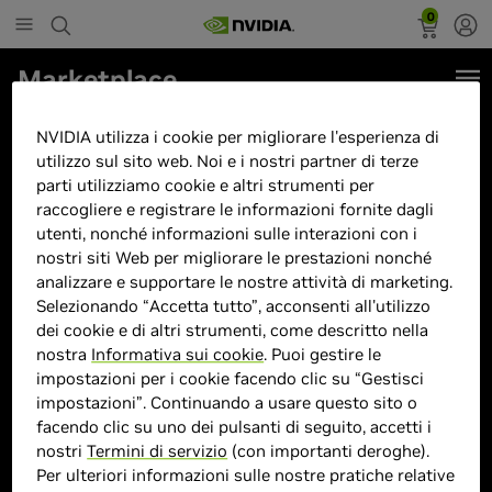
0
Marketplace
Acer Predator Helios 16 AI Intel
NVIDIA utilizza i cookie per migliorare l'esperienza di
Core Ultra 9 275HX 64GB
utilizzo sul sito web. Noi e i nostri partner di terze
parti utilizziamo cookie e altri strumenti per
GeForce RTX 5090 3TB 16"OLED
raccogliere e registrare le informazioni fornite dagli
WQXGA Windows 11
utenti, nonché informazioni sulle interazioni con i
nostri siti Web per migliorare le prestazioni nonché
analizzare e supportare le nostre attività di marketing.
Selezionando “Accetta tutto”, acconsenti all'utilizzo
dei cookie e di altri strumenti, come descritto nella
nostra
Informativa sui cookie
. Puoi gestire le
> Display :
16POLLICI"| 2560 x 1600 Pixel
impostazioni per i cookie facendo clic su “Gestisci
|
impostazioni”. Continuando a usare questo sito o
> GPU :
GeForce RTX 5090
facendo clic su uno dei pulsanti di seguito, accetti i
> CPU :
275HX
nostri
Termini di servizio
(con importanti deroghe).
Per ulteriori informazioni sulle nostre pratiche relative
> Dimensione memoria :
64GB DDR5-SDRAM