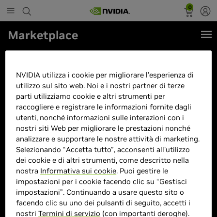
0
Marketplace
ACER Nitro V15 (ANV15-41-
R6PW) 15,6 Full HD, IPS, 144Hz,
NVIDIA utilizza i cookie per migliorare l'esperienza di
Ryzen R7-7735HS, 16GB RAM,
utilizzo sul sito web. Noi e i nostri partner di terze
parti utilizziamo cookie e altri strumenti per
512GB SSD, GeForce RTX 4060,
raccogliere e registrare le informazioni fornite dagli
utenti, nonché informazioni sulle interazioni con i
nostri siti Web per migliorare le prestazioni nonché
analizzare e supportare le nostre attività di marketing.
Selezionando “Accetta tutto”, acconsenti all'utilizzo
dei cookie e di altri strumenti, come descritto nella
nostra
Informativa sui cookie
. Puoi gestire le
impostazioni per i cookie facendo clic su “Gestisci
impostazioni”. Continuando a usare questo sito o
facendo clic su uno dei pulsanti di seguito, accetti i
nostri
Termini di servizio
(con importanti deroghe).