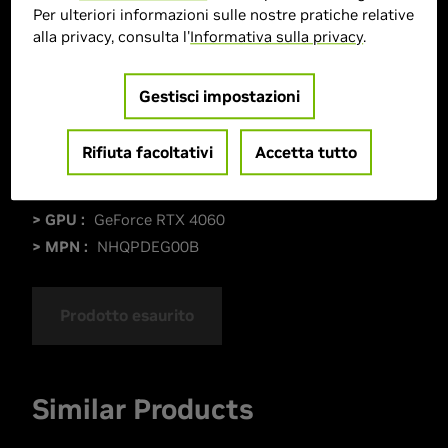
Per ulteriori informazioni sulle nostre pratiche relative
alla privacy, consulta l'
Informativa sulla privacy
.
Gestisci impostazioni
Rifiuta facoltativi
Accetta tutto
> GPU :
GeForce RTX 4060
> MPN :
NHQPDEG00B
Prodotto esaurito
Similar Products