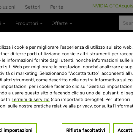
NVIDIA GTC
Acqui
oluzioni
Settori
Per te
i
Produttori
Offerte
lizza i cookie per migliorare l'esperienza di utilizzo sul sito web.
rtner di terze parti utilizziamo cookie e altri strumenti per raccog
e le informazioni fornite dagli utenti, nonché informazioni sulle i
Acer Nitro V 1
tri siti Web per migliorare le prestazioni nonché analizzare e sup
tività di marketing. Selezionando “Accetta tutto”, acconsenti all'u
GeForce RTX 5
di altri strumenti, come descritto nella nostra
Informativa sui co
e impostazioni per i cookie facendo clic su “Gestisci impostazioni
Windows 11
do a usare questo sito o facendo clic su uno dei pulsanti di seg
nostri
Termini di servizio
(con importanti deroghe). Per ulteriori
ni sulle nostre pratiche relative alla privacy, consulta l'
Informat
ci impostazioni
Rifiuta facoltativi
Accett
> Display :
16POLLICI"| 2560 x