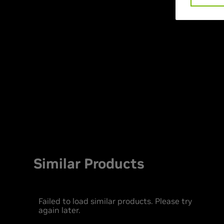
Similar Products
Failed to load similar products. Please try
again later.