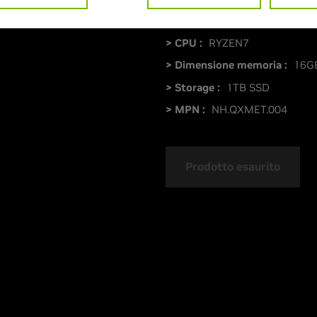
> GPU :
GeForce RTX 5060
> CPU :
RYZEN7
> Dimensione memoria :
16G
> Storage :
1TB SSD
> MPN :
NH.QXMET.004
Prodotto esaurito