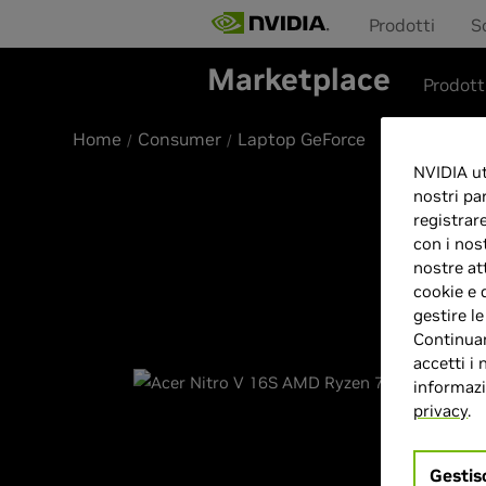
Prodotti
S
Marketplace
Prodott
Home
Consumer
Laptop GeForce
NVIDIA uti
nostri pa
registrar
con i nos
nostre at
cookie e 
gestire l
Continuan
accetti i 
informazio
privacy
.
Gestis