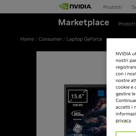
Prodotti
S
Marketplace
Prodott
Home
Consumer
Laptop GeForce
NVIDIA uti
nostri pa
registrar
con i nos
nostre at
cookie e 
gestire l
Continuan
accetti i 
informazio
privacy
.