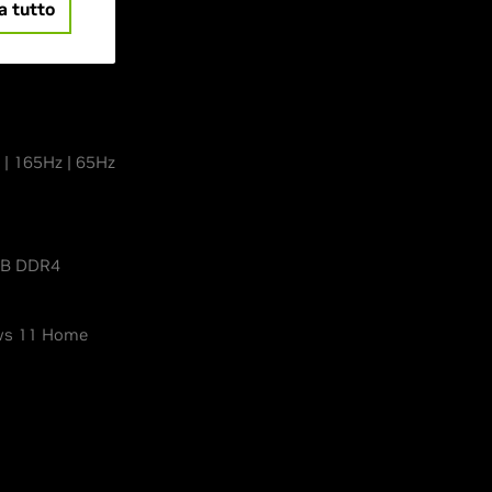
a tutto
 | 165Hz | 65Hz
GB DDR4
s 11 Home