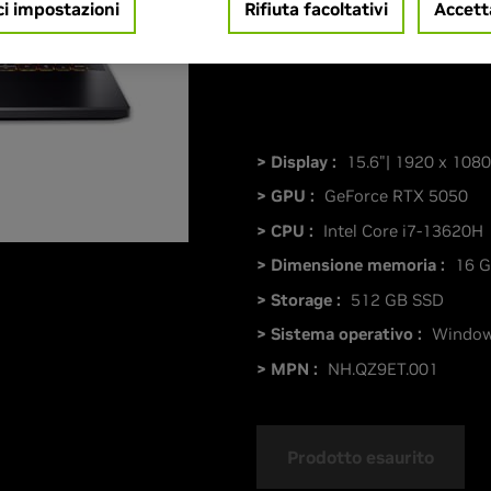
ci impostazioni
Rifiuta facoltativi
Accett
11 Home
> Display :
15.6"| 1920 x 1080
> GPU :
GeForce RTX 5050
> CPU :
Intel Core i7-13620H
> Dimensione memoria :
16 
> Storage :
512 GB SSD
> Sistema operativo :
Window
> MPN :
NH.QZ9ET.001
Prodotto esaurito