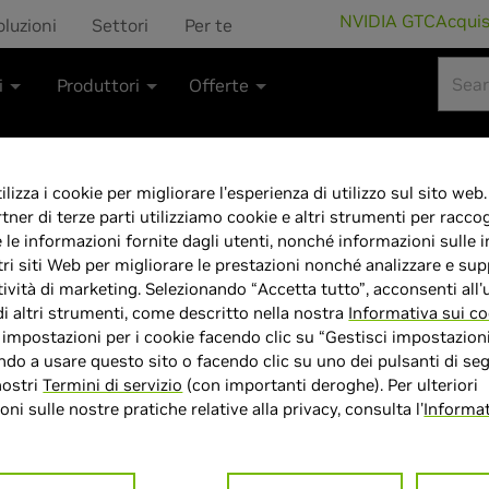
NVIDIA GTC
Acqui
oluzioni
Settori
Per te
i
Produttori
Offerte
lizza i cookie per migliorare l'esperienza di utilizzo sul sito web.
rtner di terze parti utilizziamo cookie e altri strumenti per raccog
acer Nitro V 1
e le informazioni fornite dagli utenti, nonché informazioni sulle i
tri siti Web per migliorare le prestazioni nonché analizzare e sup
Gaming, Process
tività di marketing. Selezionando “Accetta tutto”, acconsenti all'u
di altri strumenti, come descritto nella nostra
Informativa sui co
Ram 16 GB DDR4
e impostazioni per i cookie facendo clic su “Gestisci impostazioni
do a usare questo sito o facendo clic su uno dei pulsanti di seg
nostri
Termini di servizio
(con importanti deroghe). Per ulteriori
15.6"FHD IPS 1
ni sulle nostre pratiche relative alla privacy, consulta l'
Informat
GeForce RTX 5