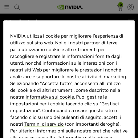
0
Marketplace
Acer Aspire 5 A515 Intel Core i5-
NVIDIA utilizza i cookie per migliorare l'esperienza di
utilizzo sul sito web. Noi e i nostri partner di terze
1235U 16GB RTX2050 512GB
parti utilizziamo cookie e altri strumenti per
15.6"FHD Win 11
raccogliere e registrare le informazioni fornite dagli
utenti, nonché informazioni sulle interazioni con i
nostri siti Web per migliorare le prestazioni nonché
analizzare e supportare le nostre attività di marketing.
Selezionando “Accetta tutto”, acconsenti all'utilizzo
dei cookie e di altri strumenti, come descritto nella
> Display :
15POLLICI"|
nostra
Informativa sui cookie
. Puoi gestire le
> GPU :
GeForce RTX 2050
impostazioni per i cookie facendo clic su “Gestisci
impostazioni”. Continuando a usare questo sito o
> CPU :
I5
facendo clic su uno dei pulsanti di seguito, accetti i
> Dimensione memoria :
16GB
nostri
Termini di servizio
(con importanti deroghe).
> Storage :
512GB SSD
Per ulteriori informazioni sulle nostre pratiche relative
> MPN :
NX.KNZET.001
alla privacy, consulta l'
Informativa sulla privacy
.