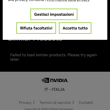
Gestisci impostazioni
Prodotto esaurito
Rifiuta facoltativi
Accetta tutto
Similar Products
Failed to load similar products. Please try again
later.
IT - ITALIA
Privacy
Termini di servizio
Contatti
Copyright © 2026 NVIDIA Corporation