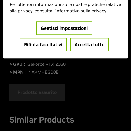
Per ulteriori informazioni sulle nostre pratiche relative
alla privacy, consulta l'
Informativa sulla privacy
.
Gestisci impostazioni
Rifiuta facoltativi
Accetta tutto
> GPU :
GeForce RTX 2050
> MPN :
NXKMHEG00B
Prodotto esaurito
Similar Products