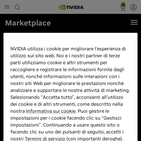
0
Marketplace
ACER Aspire 5 (A515-57G-54EW)
15,6"Full-HD, IPS, i5-1235U,
NVIDIA utilizza i cookie per migliorare l'esperienza di
16GB RAM, 512GB SSD, Geforce
utilizzo sul sito web. Noi e i nostri partner di terze
parti utilizziamo cookie e altri strumenti per
RTX 2050, Windows 11
raccogliere e registrare le informazioni fornite dagli
utenti, nonché informazioni sulle interazioni con i
nostri siti Web per migliorare le prestazioni nonché
analizzare e supportare le nostre attività di marketing.
Selezionando “Accetta tutto”, acconsenti all'utilizzo
dei cookie e di altri strumenti, come descritto nella
nostra
Informativa sui cookie
. Puoi gestire le
impostazioni per i cookie facendo clic su “Gestisci
impostazioni”. Continuando a usare questo sito o
facendo clic su uno dei pulsanti di seguito, accetti i
nostri
Termini di servizio
(con importanti deroghe).