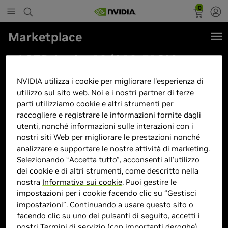
0
Marketplace
ACER Aspire 16 (A16-51GM-
50TK) 16,0"WUXGA, IPS, Intel
NVIDIA utilizza i cookie per migliorare l'esperienza di
Core 5-120U, 16GB RAM, 512GB
utilizzo sul sito web. Noi e i nostri partner di terze
SSD, Geforce RTX 2050, Windows
parti utilizziamo cookie e altri strumenti per
raccogliere e registrare le informazioni fornite dagli
11
utenti, nonché informazioni sulle interazioni con i
nostri siti Web per migliorare le prestazioni nonché
analizzare e supportare le nostre attività di marketing.
Selezionando “Accetta tutto”, acconsenti all'utilizzo
dei cookie e di altri strumenti, come descritto nella
nostra
Informativa sui cookie
. Puoi gestire le
impostazioni per i cookie facendo clic su “Gestisci
impostazioni”. Continuando a usare questo sito o
facendo clic su uno dei pulsanti di seguito, accetti i
nostri
Termini di servizio
(con importanti deroghe).