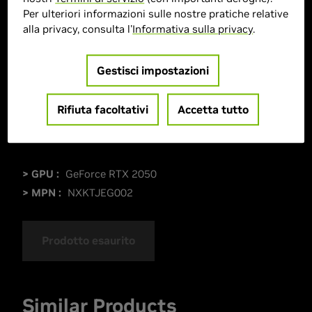
Per ulteriori informazioni sulle nostre pratiche relative
alla privacy, consulta l'
Informativa sulla privacy
.
Gestisci impostazioni
Rifiuta facoltativi
Accetta tutto
> GPU :
GeForce RTX 2050
> MPN :
NXKTJEG002
Prodotto esaurito
Similar Products