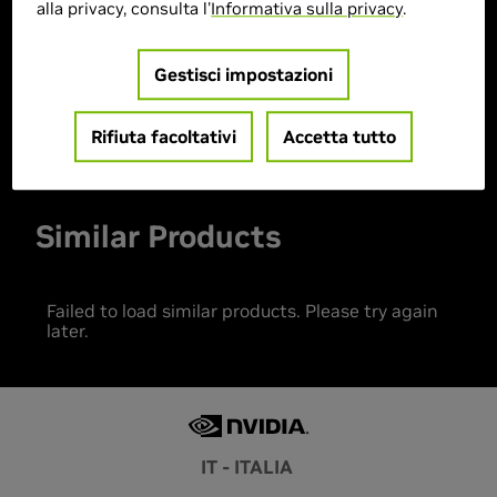
alla privacy, consulta l'
Informativa sulla privacy
.
> Storage :
1TB (1000GB)
> MPN :
P934547
Gestisci impostazioni
Prodotto esaurito
Rifiuta facoltativi
Accetta tutto
Similar Products
Failed to load similar products. Please try again
later.
IT - ITALIA