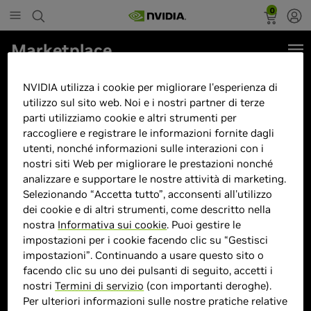
0
Marketplace
G3 SLAYER - NVIDIA GeForce RTX
NVIDIA utilizza i cookie per migliorare l'esperienza di
5080, Ryzen 9700X, 32GB RAM
utilizzo sul sito web. Noi e i nostri partner di terze
parti utilizziamo cookie e altri strumenti per
DDR5 6000Mhz, 1TB NVME Pcie,
raccogliere e registrare le informazioni fornite dagli
Dissipatore 360mm, AM5
utenti, nonché informazioni sulle interazioni con i
Motherboard
nostri siti Web per migliorare le prestazioni nonché
analizzare e supportare le nostre attività di marketing.
Selezionando “Accetta tutto”, acconsenti all'utilizzo
dei cookie e di altri strumenti, come descritto nella
nostra
Informativa sui cookie
. Puoi gestire le
impostazioni per i cookie facendo clic su “Gestisci
impostazioni”. Continuando a usare questo sito o
> GPU :
GeForce RTX 5080
facendo clic su uno dei pulsanti di seguito, accetti i
nostri
Termini di servizio
(con importanti deroghe).
> CPU :
Ryzen 7
Per ulteriori informazioni sulle nostre pratiche relative
> Dimensione memoria :
32 GB DDR5 DDR5