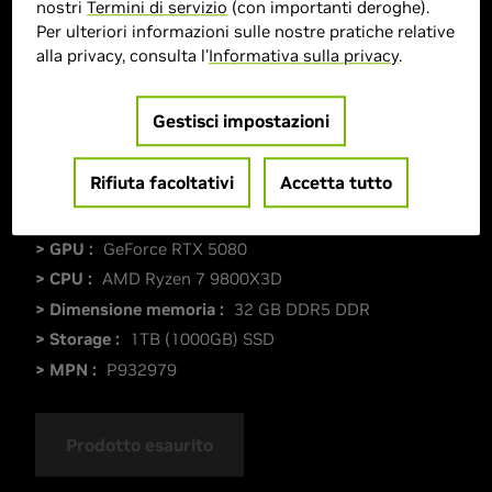
nostri
Termini di servizio
(con importanti deroghe).
Per ulteriori informazioni sulle nostre pratiche relative
alla privacy, consulta l'
Informativa sulla privacy
.
Gestisci impostazioni
Rifiuta facoltativi
Accetta tutto
> GPU :
GeForce RTX 5080
> CPU :
AMD Ryzen 7 9800X3D
> Dimensione memoria :
32 GB DDR5 DDR
> Storage :
1TB (1000GB) SSD
> MPN :
P932979
Prodotto esaurito