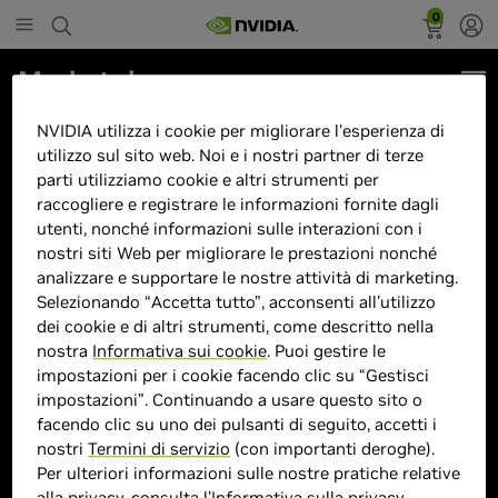
0
Marketplace
G3 BATTLEFIELD Ultra - Nvidia
NVIDIA utilizza i cookie per migliorare l'esperienza di
utilizzo sul sito web. Noi e i nostri partner di terze
RTX 5090, Ryzen 7 9800X3D,
parti utilizziamo cookie e altri strumenti per
32GB DDR5 6000mhz CL30, SSD
raccogliere e registrare le informazioni fornite dagli
1TB
utenti, nonché informazioni sulle interazioni con i
nostri siti Web per migliorare le prestazioni nonché
analizzare e supportare le nostre attività di marketing.
Selezionando “Accetta tutto”, acconsenti all'utilizzo
dei cookie e di altri strumenti, come descritto nella
nostra
Informativa sui cookie
. Puoi gestire le
> GPU :
GeForce RTX 5090
impostazioni per i cookie facendo clic su “Gestisci
impostazioni”. Continuando a usare questo sito o
> CPU :
Ryzen 7
facendo clic su uno dei pulsanti di seguito, accetti i
> Dimensione memoria :
32 GB DDR5 DDR5
nostri
Termini di servizio
(con importanti deroghe).
> Storage :
1TB (1000GB)
Per ulteriori informazioni sulle nostre pratiche relative
> MPN :
P941233
alla privacy, consulta l'
Informativa sulla privacy
.