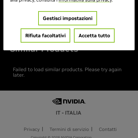
Gestisci impostazioni
Prodotto esaurito
Rifiuta facoltativi
Accetta tutto
Similar Products
Failed to load similar products. Please try again
later.
IT - ITALIA
Privacy
Termini di servizio
Contatti
Copyright © 2026 NVIDIA Corporation