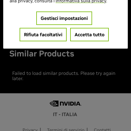
alla privacy, consulta l'
Informativa sulla privacy
.
> MPN :
P941232
Gestisci impostazioni
Prodotto esaurito
Rifiuta facoltativi
Accetta tutto
Similar Products
Failed to load similar products. Please try again
later.
IT - ITALIA
Privacy
Termini di servizio
Contatti