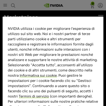
0
Marketplace
G3 BATTLEFIELD Alpha - Nvidia
NVIDIA utilizza i cookie per migliorare l'esperienza di
RTX 5080, Intel i9-14900KF, 32GB
utilizzo sul sito web. Noi e i nostri partner di terze
parti utilizziamo cookie e altri strumenti per
DDR5 6000mhz CL30, SSD 1TB -
raccogliere e registrare le informazioni fornite dagli
Powered by MSI
utenti, nonché informazioni sulle interazioni con i
nostri siti Web per migliorare le prestazioni nonché
analizzare e supportare le nostre attività di marketing.
Selezionando “Accetta tutto”, acconsenti all'utilizzo
dei cookie e di altri strumenti, come descritto nella
nostra
Informativa sui cookie
. Puoi gestire le
impostazioni per i cookie facendo clic su “Gestisci
> GPU :
GeForce RTX 5080
impostazioni”. Continuando a usare questo sito o
facendo clic su uno dei pulsanti di seguito, accetti i
> CPU :
i9 di 14° Gen
nostri
Termini di servizio
(con importanti deroghe).
> Dimensione memoria :
32 GB DDR5 DDR5
Per ulteriori informazioni sulle nostre pratiche relative
> Storage :
1TB (1000GB)