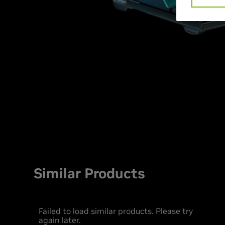
Similar Products
Failed to load similar products. Please try
again later.