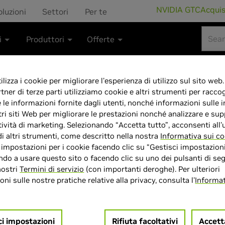
NVIDIA GTC
Acqui
oluzioni
Settori
Per te
i
Produttori
Offerte
lizza i cookie per migliorare l'esperienza di utilizzo sul sito web.
rtner di terze parti utilizziamo cookie e altri strumenti per raccog
e le informazioni fornite dagli utenti, nonché informazioni sulle i
G2 SHADOW - N
tri siti Web per migliorare le prestazioni nonché analizzare e sup
tività di marketing. Selezionando “Accetta tutto”, acconsenti all'u
Ryzen 7700X, 
di altri strumenti, come descritto nella nostra
Informativa sui co
e impostazioni per i cookie facendo clic su “Gestisci impostazioni
NVME Pcie, Dis
do a usare questo sito o facendo clic su uno dei pulsanti di seg
nostri
Termini di servizio
(con importanti deroghe). Per ulteriori
ni sulle nostre pratiche relative alla privacy, consulta l'
Informat
Motherboard
ci impostazioni
Rifiuta facoltativi
Accett