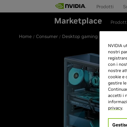
Prodotti
S
Marketplace
Prodott
Home
Consumer
Desktop gaming
NVIDIA uti
nostri pa
registrar
con i nos
nostre at
cookie e 
gestire l
Continuan
accetti i 
informazio
privacy
.
Gestis