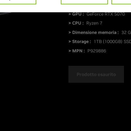
> GPU :
GeForce RTX 5070
> CPU :
Ryzen 7
> Dimensione memoria :
32 
> Storage :
1TB (1000GB) SS
> MPN :
P929886
Prodotto esaurito