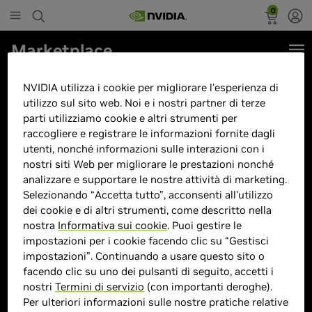
0
Marketplace
G2 MAG X3D - NVIDIA GeForce
NVIDIA utilizza i cookie per migliorare l'esperienza di
RTX 4070Ti, Ryzen 7800X3D,
utilizzo sul sito web. Noi e i nostri partner di terze
parti utilizziamo cookie e altri strumenti per
32GB RAM 6000Mhz, 1TB NVME
raccogliere e registrare le informazioni fornite dagli
Pcie, Dissipatore CORELIQUID,
utenti, nonché informazioni sulle interazioni con i
AM5 Motherboard
nostri siti Web per migliorare le prestazioni nonché
analizzare e supportare le nostre attività di marketing.
Selezionando “Accetta tutto”, acconsenti all'utilizzo
dei cookie e di altri strumenti, come descritto nella
nostra
Informativa sui cookie
. Puoi gestire le
impostazioni per i cookie facendo clic su “Gestisci
impostazioni”. Continuando a usare questo sito o
> GPU :
GeForce RTX 4070 Ti
facendo clic su uno dei pulsanti di seguito, accetti i
nostri
Termini di servizio
(con importanti deroghe).
> CPU :
Ryzen 7
Per ulteriori informazioni sulle nostre pratiche relative
> Dimensione memoria :
32 GB DDR5