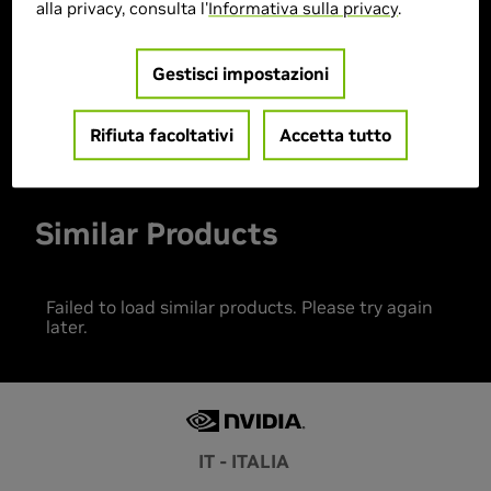
alla privacy, consulta l'
Informativa sulla privacy
.
> Storage :
1TB (1000GB)
> MPN :
P929019
Gestisci impostazioni
Prodotto esaurito
Rifiuta facoltativi
Accetta tutto
Similar Products
Failed to load similar products. Please try again
later.
IT - ITALIA