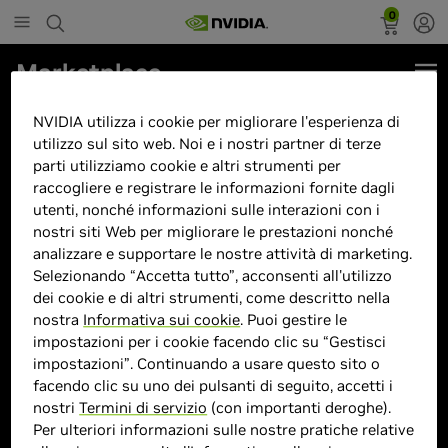
0
Marketplace
G1 EXPEDITION X - NVIDIA
NVIDIA utilizza i cookie per migliorare l'esperienza di
GeForce RTX 5060, Ryzen 7600,
utilizzo sul sito web. Noi e i nostri partner di terze
parti utilizziamo cookie e altri strumenti per
32GB RAM 6000Mhz, 1TB NVME
raccogliere e registrare le informazioni fornite dagli
Pcie, Dissipatore 360mm, AM5
utenti, nonché informazioni sulle interazioni con i
Motherboard
nostri siti Web per migliorare le prestazioni nonché
analizzare e supportare le nostre attività di marketing.
Selezionando “Accetta tutto”, acconsenti all'utilizzo
dei cookie e di altri strumenti, come descritto nella
nostra
Informativa sui cookie
. Puoi gestire le
impostazioni per i cookie facendo clic su “Gestisci
impostazioni”. Continuando a usare questo sito o
facendo clic su uno dei pulsanti di seguito, accetti i
> GPU :
GeForce RTX 5060
nostri
Termini di servizio
(con importanti deroghe).
> Dimensione memoria :
32 GB DDR5 DDR
Per ulteriori informazioni sulle nostre pratiche relative
> Storage :
1TB (1000GB)