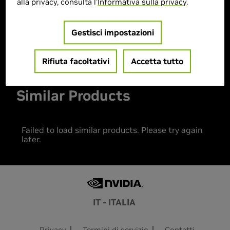
alla privacy, consulta l'
Informativa sulla privacy
.
> MPN :
P939665
Gestisci impostazioni
Prodotto esaurito
Rifiuta facoltativi
Accetta tutto
Similar Products
Failed to load similar products. Please try again
later.
IT - ITALIA
Privacy
Termini di servizio
Contatti