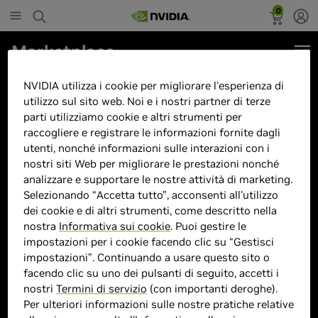
0
Marketplace
AK Rig – Pc Gaming – Galvorn –
NVIDIA utilizza i cookie per migliorare l'esperienza di
Intel Core Ultra 5 225F / DDR5
utilizzo sul sito web. Noi e i nostri partner di terze
parti utilizziamo cookie e altri strumenti per
32GB RGB / RTX 5060 8G / SSD
raccogliere e registrare le informazioni fornite dagli
1TB / Powered by ASUS / Wi...
utenti, nonché informazioni sulle interazioni con i
nostri siti Web per migliorare le prestazioni nonché
analizzare e supportare le nostre attività di marketing.
Selezionando “Accetta tutto”, acconsenti all'utilizzo
dei cookie e di altri strumenti, come descritto nella
nostra
Informativa sui cookie
. Puoi gestire le
impostazioni per i cookie facendo clic su “Gestisci
> GPU :
GeForce RTX 5060
impostazioni”. Continuando a usare questo sito o
facendo clic su uno dei pulsanti di seguito, accetti i
> CPU :
Intel Core Ultra 5 225F
nostri
Termini di servizio
(con importanti deroghe).
> Dimensione memoria :
32 GB DDR5
Per ulteriori informazioni sulle nostre pratiche relative
> Storage :
1000 SSD