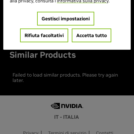
alla privacy, consulta l'
Informativa sulla privacy
.
> MPN :
0765708189708
Gestisci impostazioni
Prodotto esaurito
Rifiuta facoltativi
Accetta tutto
Similar Products
Failed to load similar products. Please try again
later.
IT - ITALIA
Privacy
Termini di servizio
Contatti