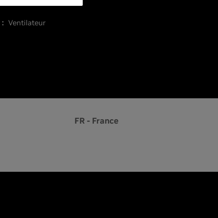
 :
Ventilateur
FR - France