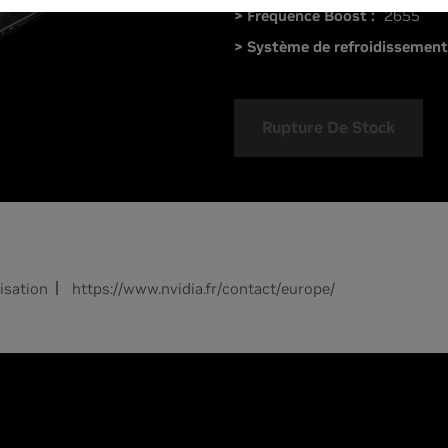
> Fréquence Boost :
2655
> Système de refroidissement
Rupture De Stock
lisation
https://www.nvidia.fr/contact/europe/