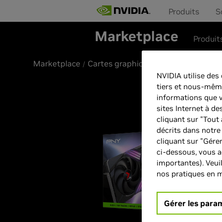
Produits
S
Marketplace
Produit
Marketplace
Cartes graphiques
PNY GeForce™ RTX 4070 Ti 
NVIDIA utilise des
tiers et nous-mêmes
informations que v
sites Internet à d
cliquant sur "Tout 
décrits dans notr
cliquant sur "Gérer
ci-dessous, vous 
importantes). Veui
nos pratiques en m
Gérer les para