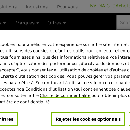
NVIDIA GTC
Achet
olutions
Industries
Pour vous
s
Marques
Offres
SUPER™ 16GB XLR8 Gaming VERTO
 cookies pour améliorer votre expérience sur notre site Internet.
 utilisons des cookies et d'autres outils pour collecter et enre
ous fournissez ainsi que des informations relatives à vos inter
PNY GeForce™ 
es fins d’optimisation des performances, d’analyse de données et
accepter", vous consentez à l'utilisation de cookies et d'autres o
XLR8 Gaming V
e
Charte d'utilisation des cookies
. Vous pouvez gérer vos paramè
 les paramètres". En continuant à utiliser ce site ou en cliquant
MPN:
VCG4070TS16TFXXPB1
acceptez nos
Conditions d’utilisation
(qui contiennent des claus
874,90 €
llez consulter notre
Charte de confidentialité
pour obtenir plus 
950,02 €
Éc
atière de confidentialité.
> GPU :
GeForce RTX 4070 Ti
mètres
Rejeter les cookies optionnels
> Capacité mémoire :
16 GD