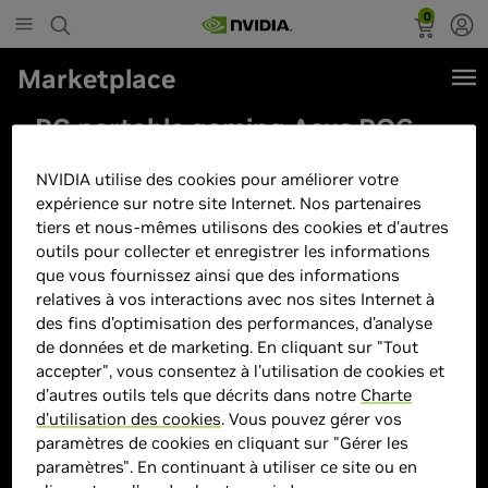
0
Marketplace
PC portable gaming Asus ROG
STRIX-G16-G614PM-DRF5048W
NVIDIA utilise des cookies pour améliorer votre
16"WQXGA 240 Hz AMD Ryzen™
expérience sur notre site Internet. Nos partenaires
9 16 Go RAM 1 To SSD Nvidia
tiers et nous-mêmes utilisons des cookies et d'autres
GeForce RTX 5060 Gris
outils pour collecter et enregistrer les informations
que vous fournissez ainsi que des informations
relatives à vos interactions avec nos sites Internet à
des fins d’optimisation des performances, d’analyse
de données et de marketing. En cliquant sur "Tout
accepter", vous consentez à l'utilisation de cookies et
d'autres outils tels que décrits dans notre
Charte
d'utilisation des cookies
. Vous pouvez gérer vos
paramètres de cookies en cliquant sur "Gérer les
paramètres". En continuant à utiliser ce site ou en