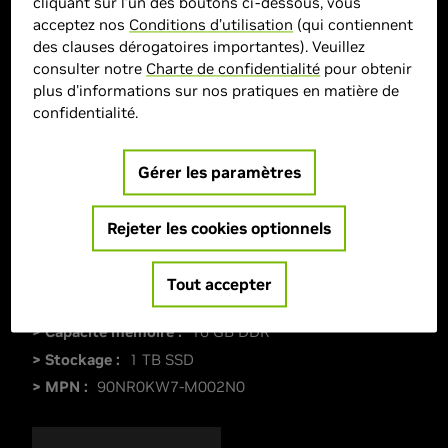
cliquant sur l’un des boutons ci-dessous, vous
acceptez nos
Conditions d’utilisation
(qui contiennent
des clauses dérogatoires importantes). Veuillez
consulter notre
Charte de confidentialité
pour obtenir
plus d'informations sur nos pratiques en matière de
confidentialité.
Gérer les paramètres
Rejeter les cookies optionnels
> Affichage :
16"| 2560 x 1600 | 240Hz
> GPU :
GeForce RTX 5060
Tout accepter
> CPU :
AMD Ryzen 9
> Capacité mémoire :
16 GB DDR
> Stockage :
1 TB SSD
> MPN :
90NR0KW7-M002N0