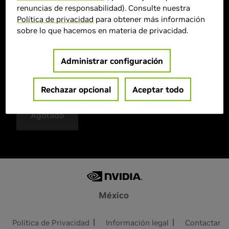
renuncias de responsabilidad). Consulte nuestra
> GPU :
GeForce RTX 4060 Ti
Política de privacidad
para obtener más información
> Cantidad de memoria :
8 GB GDDR6
sobre lo que hacemos en materia de privacidad.
> Velocidad de frecuencia acelerada :
2535 MHz
> CUDA :
4352
Administrar configuración
> Sistema de refrigeración :
Activo
> MPN :
VCG4060T8TFXXPB1
Rechazar opcional
Aceptar todo
Agotado
México
Política de Privacidad
Información legal
Contactar