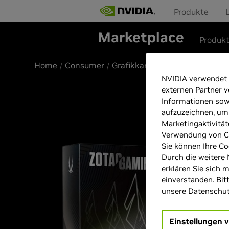
Produkte
Marketplace
Produk
Home
Consumer
Grafikkarten
NVIDIA verwendet 
externen Partner v
Informationen sow
aufzuzeichnen, um
Marketingaktivität
Verwendung von Co
Sie können Ihre Co
Durch die weitere 
erklären Sie sich 
einverstanden. Bit
unsere Datenschutz
Einstellungen 