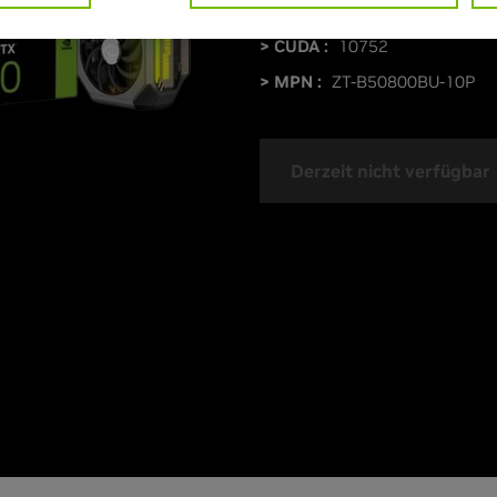
> Boost-Taktgeschwindigkeit 
> CUDA :
10752
> MPN :
ZT-B50800BU-10P
Derzeit nicht verfügbar