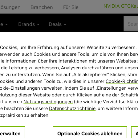
NVIDIA GTC
Ka
Lösungen
Branchen
Für Sie
te
Brands
Deals
Cookies, um Ihre Erfahrung auf unserer Website zu verbessern.
erwenden auch Cookies und andere Tools, um die von Ihnen bere
ie Informationen über Ihre Interaktionen mit unseren Websites
GeForce RTX 50
 die Leistung zu verbessern, Analysen durchzuführen und unser
en zu unterstützen. Wenn Sie auf „Alle akzeptieren“ klicken, sti
Ultra
okies und anderen Tools zu, wie dies in unserer
Cookie-Richtli
okie-Einstellungen verwalten, indem Sie auf „Einstellungen verwa
Nutzung dieser Website oder durch Klicken auf eine der Schaltf
mit unseren
Nutzungsbedingungen
(die wichtige Verzichtserklär
te beachten Sie unsere
Datenschutzrichtlinie
, um weitere Infor
praktiken zu erhalten.
> GPU :
GeForce RTX 5080
> Speichergröße :
16 GB GDD
verwalten
Optionale Cookies ablehnen