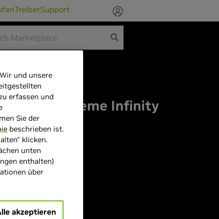
ufen
Treiber
Support
 Wir und unsere
itgestellten
 zu erfassen und
80 AMP Extreme Infinity
e
mmen Sie der
nie
beschrieben ist.
lten“ klicken.
lächen unten
ungen enthalten)
mationen über
R7
Alle akzeptieren