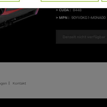
> Boost-Taktgeschwindigkeit 
> CUDA :
8448
> MPN :
90YV0KG1-M0NA00
Derzeit nicht verfügbar
ngen
Kontakt