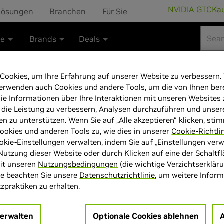
NVIDIA GTC
Ka
Lösungen
Branchen
Für Sie
te
Brands
Deals
Cookies, um Ihre Erfahrung auf unserer Website zu verbessern.
erwenden auch Cookies und andere Tools, um die von Ihnen bere
ie Informationen über Ihre Interaktionen mit unseren Websites
ASUS GeForce R
 die Leistung zu verbessern, Analysen durchzuführen und unser
en zu unterstützen. Wenn Sie auf „Alle akzeptieren“ klicken, sti
16G, 16384 MB
okies und anderen Tools zu, wie dies in unserer
Cookie-Richtli
okie-Einstellungen verwalten, indem Sie auf „Einstellungen verwa
Nutzung dieser Website oder durch Klicken auf eine der Schaltf
mit unseren
Nutzungsbedingungen
(die wichtige Verzichtserklär
te beachten Sie unsere
Datenschutzrichtlinie
, um weitere Infor
praktiken zu erhalten.
> GPU :
GeForce RTX 4070 Ti
> Speichergröße :
16 GB GDD
verwalten
Optionale Cookies ablehnen