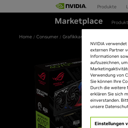
Produkte
Marketplace
Produk
Home
Consumer
Grafikkarten
NVIDIA verwendet 
externen Partner v
Informationen sow
aufzuzeichnen, um
Marketingaktivität
Verwendung von Co
Sie können Ihre Co
Durch die weitere 
erklären Sie sich 
einverstanden. Bit
unsere Datenschutz
Einstellungen 