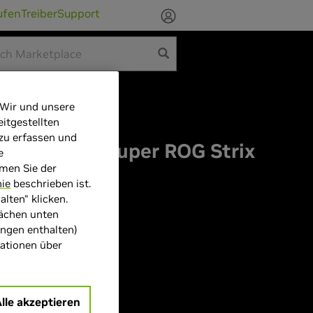
ufen
Treiber
Support
 Wir und unsere
itgestellten
 zu erfassen und
TX 4070 Ti Super ROG Strix
e
mmen Sie der
 GDDR6X
nie
beschrieben ist.
lten“ klicken.
lächen unten
ungen enthalten)
mationen über
R6X
Alle akzeptieren