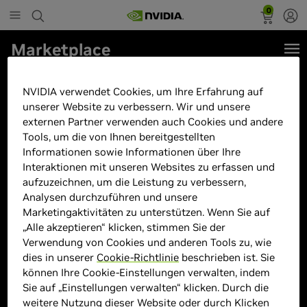
0
Marketplace
ASUS ROG Strix Scar 16 G635LX-
NVIDIA verwendet Cookies, um Ihre Erfahrung auf
RW019W 16"WQXGA Touch Core
unserer Website zu verbessern. Wir und unsere
Ultra 9 275HX 64GB/2TB
externen Partner verwenden auch Cookies und andere
Tools, um die von Ihnen bereitgestellten
RTX5090 Win11
Informationen sowie Informationen über Ihre
Interaktionen mit unseren Websites zu erfassen und
aufzuzeichnen, um die Leistung zu verbessern,
Analysen durchzuführen und unsere
Marketingaktivitäten zu unterstützen. Wenn Sie auf
„Alle akzeptieren“ klicken, stimmen Sie der
Verwendung von Cookies und anderen Tools zu, wie
dies in unserer
Cookie-Richtlinie
beschrieben ist. Sie
können Ihre Cookie-Einstellungen verwalten, indem
Sie auf „Einstellungen verwalten“ klicken. Durch die
weitere Nutzung dieser Website oder durch Klicken