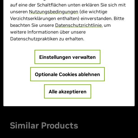
auf eine der Schaltflächen unten erklären Sie sich mit
unseren
Nutzungsbedingungen
(die wichtige
Verzichtserklärungen enthalten) einverstanden. Bitte
> Display :
16"| 2560 x 1600 |
beachten Sie unsere
Datenschutzrichtlinie
, um
weitere Informationen über unsere
> GPU :
GeForce RTX 5090
Datenschutzpraktiken zu erhalten.
> CPU :
Intel Core Ultra 9 275HX
> Speichergröße :
64 GB DDR
Einstellungen verwalten
> Speicher :
2 TB SSD
> Betriebssystem :
Windows 11
Optionale Cookies ablehnen
> MPN :
90NR0L81-M000Z0
Alle akzeptieren
Derzeit nicht verfügbar
Similar Products