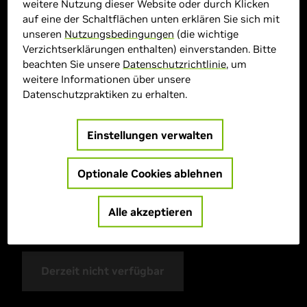
weitere Nutzung dieser Website oder durch Klicken
auf eine der Schaltflächen unten erklären Sie sich mit
unseren
Nutzungsbedingungen
(die wichtige
Verzichtserklärungen enthalten) einverstanden. Bitte
beachten Sie unsere
Datenschutzrichtlinie
, um
weitere Informationen über unsere
Datenschutzpraktiken zu erhalten.
> GPU :
GeForce RTX 5070 Ti
Einstellungen verwalten
> CPU :
AMD Ryzen 7 9700X
> Speichergröße :
32 GB DDR
Optionale Cookies ablehnen
> Speicher :
1 TB SSD
> Betriebssystem :
Windows 11
Alle akzeptieren
> MPN :
PCK07450
Derzeit nicht verfügbar