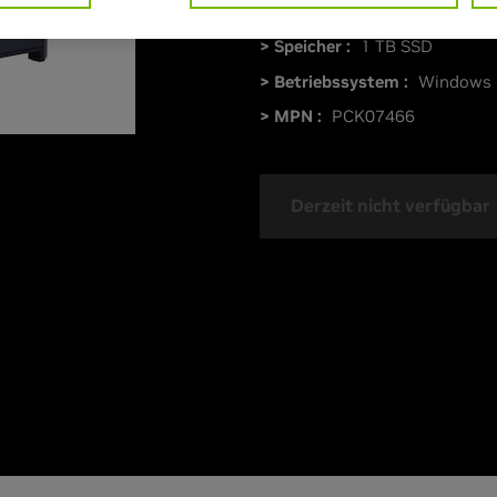
> Speichergröße :
32 GB DDR
> Speicher :
1 TB SSD
> Betriebssystem :
Windows 
> MPN :
PCK07466
Derzeit nicht verfügbar