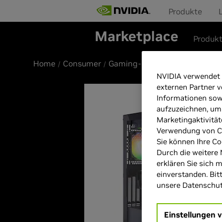
Produkte
Marketplace
Produk
Home
Consumer
Gaming-Desktop-PCs
NVIDIA verwendet 
externen Partner v
Informationen sow
aufzuzeichnen, um
Marketingaktivität
Verwendung von Co
Sie können Ihre Co
Durch die weitere 
erklären Sie sich 
einverstanden. Bit
unsere Datenschutz
Einstellungen 