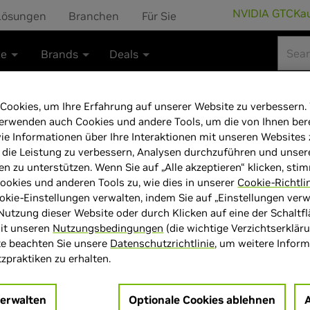
NVIDIA GTC
Ka
Lösungen
Branchen
Für Sie
te
Brands
Deals
Cookies, um Ihre Erfahrung auf unserer Website zu verbessern.
erwenden auch Cookies und andere Tools, um die von Ihnen bere
ie Informationen über Ihre Interaktionen mit unseren Websites
Hyrican Cougar
 die Leistung zu verbessern, Analysen durchzuführen und unser
en zu unterstützen. Wenn Sie auf „Alle akzeptieren“ klicken, sti
9700X 32GB/1T
okies und anderen Tools zu, wie dies in unserer
Cookie-Richtli
okie-Einstellungen verwalten, indem Sie auf „Einstellungen verwa
Nutzung dieser Website oder durch Klicken auf eine der Schaltf
mit unseren
Nutzungsbedingungen
(die wichtige Verzichtserklär
te beachten Sie unsere
Datenschutzrichtlinie
, um weitere Infor
praktiken zu erhalten.
> GPU :
GeForce RTX 5070
> CPU :
AMD Ryzen 7 9700X
verwalten
Optionale Cookies ablehnen