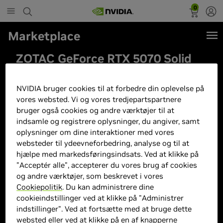
0
Marketplace
ZOTAC GeForce RTX 5070 Solid
OC - 12GB GDDR7 SDRAM -
Grafikkort
NVIDIA bruger cookies til at forbedre din oplevelse på
vores websted. Vi og vores tredjepartspartnere
bruger også cookies og andre værktøjer til at
indsamle og registrere oplysninger, du angiver, samt
oplysninger om dine interaktioner med vores
websteder til ydeevneforbedring, analyse og til at
hjælpe med markedsføringsindsats. Ved at klikke på
"Acceptér alle", accepterer du vores brug af cookies
og andre værktøjer, som beskrevet i vores
Cookiepolitik
. Du kan administrere dine
cookieindstillinger ved at klikke på "Administrer
indstillinger". Ved at fortsætte med at bruge dette
websted eller ved at klikke på en af knapperne