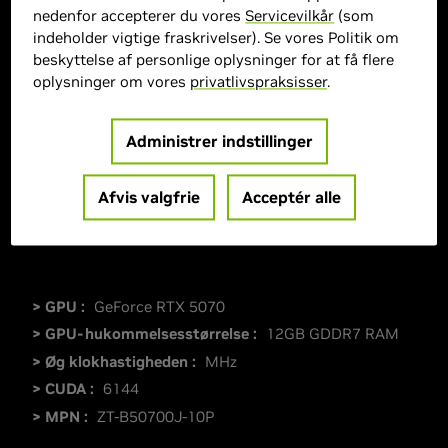
nedenfor accepterer du vores
Servicevilkår
(som
indeholder vigtige fraskrivelser). Se vores Politik om
beskyttelse af personlige oplysninger for at få flere
oplysninger om vores
privatlivspraksisser
.
Administrer indstillinger
Afvis valgfrie
Acceptér alle
> GPU :
GeForce RTX 5070
> GPU-hukommelsesstørrelse :
12GB GDDR7 RAM
> Øg klokhastigheden :
MHz
> CUDA :
6144
> MPN :
ZT-B50700J-10P