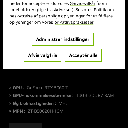
nedenfor accepterer du vores
Servicevilkår
(som
indeholder vigtige fraskrivelser). Se vores Politik om
beskyttelse af personlige oplysninger for at få flere
oplysninger om vores
privatlivspraksisser
.
Administrer indstillinger
Afvis valgfrie
Acceptér alle
> GPU :
GeForce RTX 5060 Ti
> GPU-hukommelsesstørrelse :
16GB GDDR7 RAM
> Øg klokhastigheden :
MHz
> MPN :
ZT-B50620H-10M