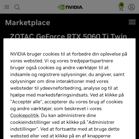
0
Marketplace
ZOTAC GeForce RTX 5060 Ti Twin
Edge OC - 16GB GDDR7 RAM -
Grafikkort
NVIDIA bruger cookies til at forbedre din oplevelse på
vores websted. Vi og vores tredjepartspartnere
bruger også cookies og andre værktøjer til at
indsamle og registrere oplysninger, du angiver, samt
oplysninger om dine interaktioner med vores
websteder til ydeevneforbedring, analyse og til at
hjælpe med markedsføringsindsats. Ved at klikke på
"Acceptér alle", accepterer du vores brug af cookies
og andre værktøjer, som beskrevet i vores
Cookiepolitik
. Du kan administrere dine
cookieindstillinger ved at klikke på "Administrer
indstillinger". Ved at fortsætte med at bruge dette
websted eller ved at klikke på en af knapperne