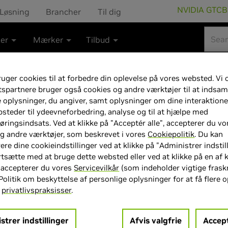
NVIDIA GTC
B
Løsning
Brancher
Til dig
ter
Mærker
Tilbud
uger cookies til at forbedre din oplevelse på vores websted. Vi 
tspartnere bruger også cookies og andre værktøjer til at indsam
e oplysninger, du angiver, samt oplysninger om dine interaktion
Palit GeForce RT
steder til ydeevneforbedring, analyse og til at hjælpe med
ringsindsats. Ved at klikke på "Acceptér alle", accepterer du vo
8GB GDDR7 RAM 
g andre værktøjer, som beskrevet i vores
Cookiepolitik
. Du kan
ere dine cookieindstillinger ved at klikke på "Administrer indstill
rtsætte med at bruge dette websted eller ved at klikke på en af
 accepterer du vores
Servicevilkår
(som indeholder vigtige fraskr
Politik om beskyttelse af personlige oplysninger for at få flere 
s
privatlivspraksisser
.
> GPU :
GeForce RTX 5060 Ti
> GPU-hukommelsesstørrelse
strer indstillinger
Afvis valgfrie
Accept