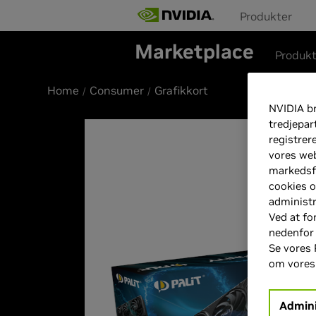
Produkter
Marketplace
Produk
Home
Consumer
Grafikkort
NVIDIA br
tredjepar
registrer
vores web
markedsfø
cookies o
administr
Ved at fo
nedenfor
Se vores 
om vore
Admini