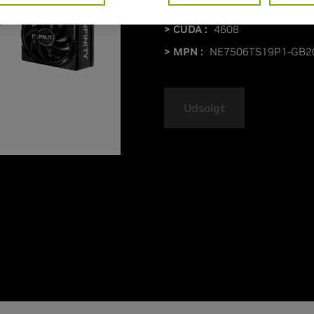
> Øg klokhastigheden :
MHz
> CUDA :
4608
> MPN :
NE7506TS19P1-GB2
Udsolgt