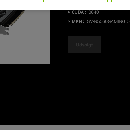
> Øg klokhastigheden :
MHz
> CUDA :
3840
> MPN :
GV-N5060GAMING O
Udsolgt