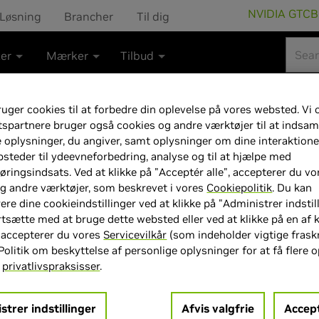
NVIDIA GTC
B
Løsning
Brancher
Til dig
ter
Mærker
Tilbud
uger cookies til at forbedre din oplevelse på vores websted. Vi 
tspartnere bruger også cookies og andre værktøjer til at indsam
e oplysninger, du angiver, samt oplysninger om dine interaktion
GIGABYTE GeFo
steder til ydeevneforbedring, analyse og til at hjælpe med
ringsindsats. Ved at klikke på "Acceptér alle", accepterer du vo
8GB GDDR7 RAM 
g andre værktøjer, som beskrevet i vores
Cookiepolitik
. Du kan
ere dine cookieindstillinger ved at klikke på "Administrer indstill
rtsætte med at bruge dette websted eller ved at klikke på en af
 accepterer du vores
Servicevilkår
(som indeholder vigtige fraskr
Politik om beskyttelse af personlige oplysninger for at få flere 
s
privatlivspraksisser
.
> GPU :
GeForce RTX 5060
> GPU-hukommelsesstørrelse
strer indstillinger
Afvis valgfrie
Accept