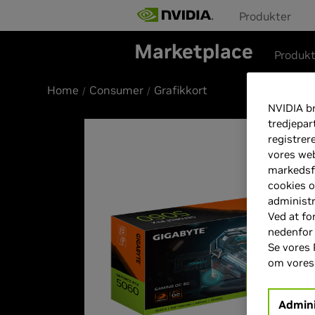
Produkter
Marketplace
Produk
Home
Consumer
Grafikkort
NVIDIA br
tredjepar
registrer
vores web
markedsfø
cookies o
administr
Ved at fo
nedenfor
Se vores 
om vore
Admini