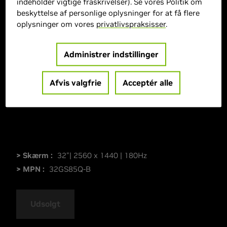
indeholder vigtige fraskrivelser). Se vores Politik om
beskyttelse af personlige oplysninger for at få flere
oplysninger om vores
privatlivspraksisser
.
Administrer indstillinger
Afvis valgfrie
Acceptér alle
> Skærm :
32"| 2560 x 1440 | 180Hz
> MPN :
32GS85Q-B
Udsolgt