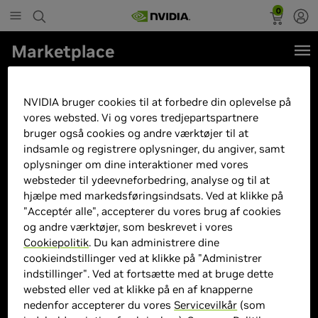
0
Marketplace
32"LG UltraGear 32GS85Q-B -
2560x1440 - 180Hz - Nano IPS -
NVIDIA bruger cookies til at forbedre din oplevelse på
vores websted. Vi og vores tredjepartspartnere
HDR10
bruger også cookies og andre værktøjer til at
indsamle og registrere oplysninger, du angiver, samt
oplysninger om dine interaktioner med vores
websteder til ydeevneforbedring, analyse og til at
hjælpe med markedsføringsindsats. Ved at klikke på
"Acceptér alle", accepterer du vores brug af cookies
og andre værktøjer, som beskrevet i vores
Cookiepolitik
. Du kan administrere dine
cookieindstillinger ved at klikke på "Administrer
indstillinger". Ved at fortsætte med at bruge dette
websted eller ved at klikke på en af knapperne
nedenfor accepterer du vores
Servicevilkår
(som